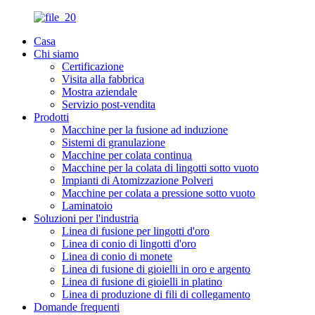
Casa
Chi siamo
Certificazione
Visita alla fabbrica
Mostra aziendale
Servizio post-vendita
Prodotti
Macchine per la fusione ad induzione
Sistemi di granulazione
Macchine per colata continua
Macchine per la colata di lingotti sotto vuoto
Impianti di Atomizzazione Polveri
Macchine per colata a pressione sotto vuoto
Laminatoio
Soluzioni per l'industria
Linea di fusione per lingotti d'oro
Linea di conio di lingotti d'oro
Linea di conio di monete
Linea di fusione di gioielli in oro e argento
Linea di fusione di gioielli in platino
Linea di produzione di fili di collegamento
Domande frequenti