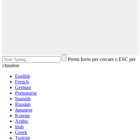
Premi Invio per cercare o ESC per
chiudere
English
French
German
Portuguese
Spanish
Russian
Japanese
Korean
Arabic
Irish
Greek
Turkish